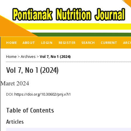
HOME
ABOUT
LOGIN
REGISTER
SEARCH
CURRENT
ARC
Home
>
Archives
>
Vol 7, No 1 (2024)
Vol 7, No 1 (2024)
Maret 2024
DOI:
https://doi.org/10.30602/pnj.v7i1
Table of Contents
Articles