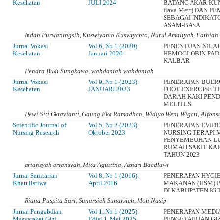
Kesehatan
JULI 2024
BATANG AKAR KUNI
flava Merr) DAN 
SEBAGAI INDIKAT
ASAM-BASA
Indah Purwaningsih, Kuswiyanto Kuswiyanto, Nurul Amaliyah, Fathiah
Jurnal Vokasi
Vol 6, No 1 (2020):
PENENTUAN NILAI
Kesehatan
Januari 2020
HEMOGLOBIN PAD
KALBAR
Hendra Budi Sungkawa, wahdaniah wahdaniah
Jurnal Vokasi
Vol 9, No 1 (2023):
PENERAPAN BUER
Kesehatan
JANUARI 2023
FOOT EXERCISE T
DARAH KAKI PEND
MELITUS
Dewi Siti Oktavianti, Gaung Eka Ramadhan, Widiyo Weni Wigati, Alfons
Scientific Journal of
Vol 5, No 2 (2023):
PENERAPAN EVID
Nursing Research
Oktober 2023
NURSING TERAPI
PENYEMBUHAN LUK
RUMAH SAKIT KA
TAHUN 2023
ariansyah ariansyah, Mita Agustina, Azhari Baedlawi
Jurnal Sanitarian
Vol 8, No 1 (2016):
PENERAPAN HYGIE
Khatulistiwa
April 2016
MAKANAN (HSM) P
DI KABUPATEN KU
Riana Puspita Sari, Sunarsieh Sunarsieh, Moh Nasip
Jurnal Pengabdian
Vol 1, No 1 (2025):
PENERAPAN MEDIA
Masyarakat Gizi
Edisi 1, Mei 2025
PENGETAHUAN GI