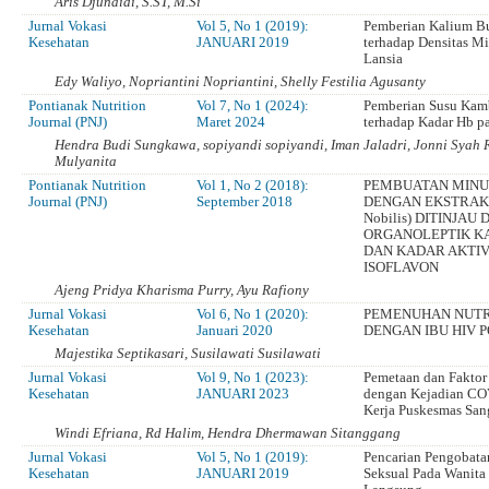
Aris Djunaidi, S.ST, M.Si
Jurnal Vokasi
Vol 5, No 1 (2019):
Pemberian Kalium B
Kesehatan
JANUARI 2019
terhadap Densitas M
Lansia
Edy Waliyo, Nopriantini Nopriantini, Shelly Festilia Agusanty
Pontianak Nutrition
Vol 7, No 1 (2024):
Pemberian Susu Kamb
Journal (PNJ)
Maret 2024
terhadap Kadar Hb p
Hendra Budi Sungkawa, sopiyandi sopiyandi, Iman Jaladri, Jonni Syah R
Mulyanita
Pontianak Nutrition
Vol 1, No 2 (2018):
PEMBUATAN MINU
Journal (PNJ)
September 2018
DENGAN EKSTRAK J
Nobilis) DITINJAU
ORGANOLEPTIK K
DAN KADAR AKTIV
ISOFLAVON
Ajeng Pridya Kharisma Purry, Ayu Rafiony
Jurnal Vokasi
Vol 6, No 1 (2020):
PEMENUHAN NUTRI
Kesehatan
Januari 2020
DENGAN IBU HIV P
Majestika Septikasari, Susilawati Susilawati
Jurnal Vokasi
Vol 9, No 1 (2023):
Pemetaan dan Fakto
Kesehatan
JANUARI 2023
dengan Kejadian CO
Kerja Puskesmas Sa
Windi Efriana, Rd Halim, Hendra Dhermawan Sitanggang
Jurnal Vokasi
Vol 5, No 1 (2019):
Pencarian Pengobata
Kesehatan
JANUARI 2019
Seksual Pada Wanita