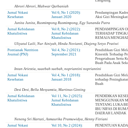
Langsung
Abrori Abrori, Mahwar Qurbaniah
Jurnal Vokasi
Vol 6, No 1 (2020):
Pendampingan Kade
Kesehatan
Januari 2020
Aksi Gizi Meningkat
Junita Junita, Rusmimpong Rusmimpong, Egy Sunanda Putra
Jurnal Kebidanan
Vol 8, No 2 (2022):
PENDAMPINGAN O
Khatulistiwa
Jurnal Kebidanan
TERHADAP TINGK
Khatulistiwa
REMAJA MENGHA
Uliyatul Laili, Nur Ainiyah, Hinda Novianti, Diajeng Setyo Pratiwi
Pontianak Nutrition
Vol 4, No 2 (2021):
Pendidikan Gizi Mel
Journal (PNJ)
September 2021
Kinestik Terhadap P
Pengetahuan Serta K
Buah Pada Anak Sek
Intan Ariestia, suaebah suebah, nopriantini nopriantini
Jurnal Vokasi
Vol 4, No 1 (2018):
Pendidikan Gizi Mel
Kesehatan
Januari 2018
terhadap Peningkata
Buah
Desi Desi, Bella Mesyamtia, Martinus Ginting
Jurnal Kebidanan
Vol 11, No 2 (2025):
PENDIDIKAN KES
Khatulistiwa
Jurnal Kebidanan
MENGGUNAKAN ME
Khatulistiwa
TENTANG LUKA B
IBU NIFAS DI RU
DAERAH LANDAK
Neneng Sri Hartati, Asmaurika Pramuwidya, Henny Fitriani
Jurnal Vokasi
Vol 10, No 2 (2024):
PENENTUAN KADA