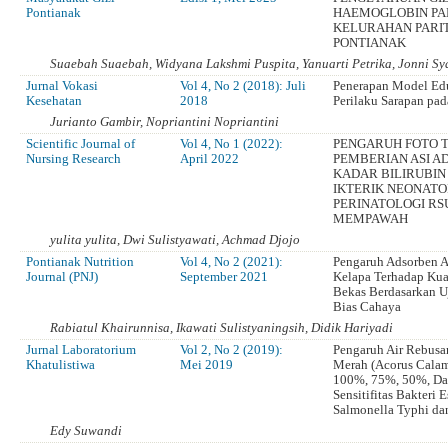
Pontianak
HAEMOGLOBIN PAD
KELURAHAN PARI
PONTIANAK
Suaebah Suaebah, Widyana Lakshmi Puspita, Yanuarti Petrika, Jonni S
Jurnal Vokasi
Vol 4, No 2 (2018): Juli
Penerapan Model Edu
Kesehatan
2018
Perilaku Sarapan pa
Jurianto Gambir, Nopriantini Nopriantini
Scientific Journal of
Vol 4, No 1 (2022):
PENGARUH FOTO T
Nursing Research
April 2022
PEMBERIAN ASI 
KADAR BILIRUBIN
IKTERIK NEONAT
PERINATOLOGI RSU
MEMPAWAH
yulita yulita, Dwi Sulistyawati, Achmad Djojo
Pontianak Nutrition
Vol 4, No 2 (2021):
Pengaruh Adsorben A
Journal (PNJ)
September 2021
Kelapa Terhadap Kua
Bekas Berdasarkan U
Bias Cahaya
Rabiatul Khairunnisa, Ikawati Sulistyaningsih, Didik Hariyadi
Jurnal Laboratorium
Vol 2, No 2 (2019):
Pengaruh Air Rebusa
Khatulistiwa
Mei 2019
Merah (Acorus Calam
100%, 75%, 50%, Da
Sensitifitas Bakteri 
Salmonella Typhi dan
Edy Suwandi