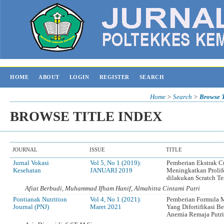
HOME
ABOUT
LOGIN
REGISTER
SEARCH
Home
>
Search
>
Browse T
BROWSE TITLE INDEX
JOURNAL
ISSUE
TITLE
Jurnal Vokasi
Vol 5, No 1 (2019):
Pemberian Ekstrak C
Kesehatan
JANUARI 2019
Meningkatkan Prolif
dilakukan Scratch Te
Afiat Berbudi, Muhammad Ifham Hanif, Almahitta Cintami Putri
Pontianak Nutrition
Vol 4, No 1 (2021):
Pemberian Formula 
Journal (PNJ)
Maret 2021
Yang Difortifikasi Be
Anemia Remaja Putri