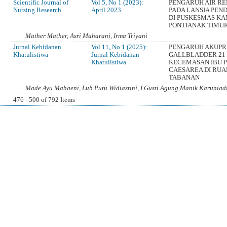
Scientific Journal of
Vol 5, No 1 (2023):
PENGARUH AIR RE
Nursing Research
April 2023
PADA LANSIA PEND
DI PUSKESMAS K
PONTIANAK TIMUR
Mather Mather, Asri Maharani, Irma Triyani
Jurnal Kebidanan
Vol 11, No 1 (2025):
PENGARUH AKUPR
Khatulistiwa
Jurnal Kebidanan
GALLBLADDER 21
Khatulistiwa
KECEMASAN IBU P
CAESAREA DI RUA
TABANAN
Made Ayu Mahaeni, Luh Putu Widiastini, I Gusti Agung Manik Karuniadi
476 - 500 of 792 Items