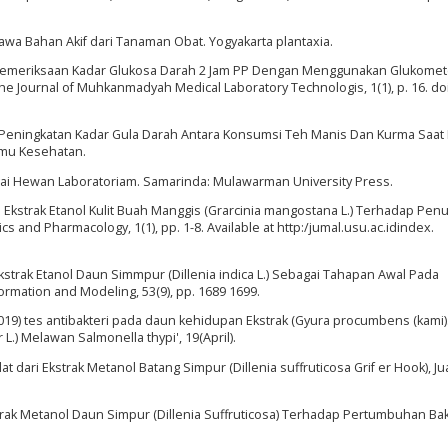
yawa Bahan Akif dari Tanaman Obat. Yogyakarta plantaxia.
sil Pemeriksaan Kadar Glukosa Darah 2 Jam PP Dengan Menggunakan Glukome
he Journal of Muhkanmadyah Medical Laboratory Technologis, 1(1), p. 16. doi
ek Peningkatan Kadar Gula Darah Antara Konsumsi Teh Manis Dan Kurma Saat
lmu Kesehatan.
gai Hewan Laboratoriam. Samarinda: Mulawarman University Press.
) Uji Ekstrak Etanol Kulit Buah Manggis (Grarcinia mangostana L.) Terhadap Pe
s and Pharmacology, 1(1), pp. 1-8. Available at http:/jumal.usu.ac.idindex.
a Ekstrak Etanol Daun Simmpur (Dillenia indica L.) Sebagai Tahapan Awal Pada
formation and Modeling, 53(9), pp. 1689 1699.
 (2019) tes antibakteri pada daun kehidupan Ekstrak (Gyura procumbens (kami)
.) Melawan Salmonella thypi', 19(April).
t dari Ekstrak Metanol Batang Simpur (Dillenia suffruticosa Grif er Hook), Ju
trak Metanol Daun Simpur (Dillenia Suffruticosa) Terhadap Pertumbuhan Bak