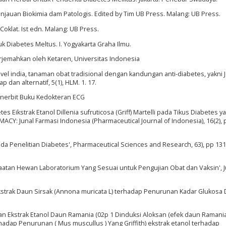
Tinjauan Biokimia dam Patologis. Edited by Tim UB Press. Malang: UB Press.
Coklat. Ist edn. Malang: UB Press.
k Diabetes Meltus. I. Yogyakarta Graha Ilmu.
iterjemahkan oleh Ketaren, Universitas Indonesia
novel india, tanaman obat tradisional dengan kandungan anti-diabetes, yakni 
 dan alternatif, 5(1), HLM. 1. 17.
: Penerbit Buku Kedokteran ECG
etes Eikstrak Etanol Dillenia sufruticosa (Griff) Martelli pada Tikus Diabetes y
ACY: Junal Farmasi Indonesia (Pharmaceutical Journal of Indonesia), 16(2), p
da Penelitian Diabetes', Pharmaceutical Sciences and Research, 63), pp 131
faatan Hewan Laboratorium Yang Sesuai untuk Pengujian Obat dan Vaksin', J
h Ekstrak Daun Sirsak (Annona muricata L) terhadap Penurunan Kadar Glukosa 
ian Ekstrak Etanol Daun Ramania (02p 1 Dinduksi Aloksan (efek daun Ramani
hadap Penurunan ( Mus muscullus ) Yang Griffith) ekstrak etanol terhadap