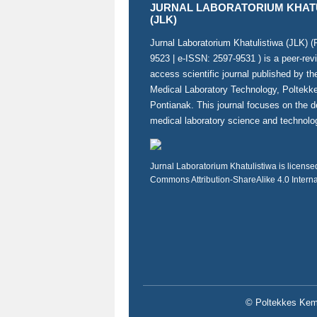
JURNAL LABORATORIUM KHAT
(JLK)
Jurnal Laboratorium Khatulistiwa (JLK) 
9523
| e-ISSN:
2597-9531
) is a peer-re
access scientific journal published by t
Medical Laboratory Technology, Poltek
Pontianak. This journal focuses on the 
medical laboratory science and technolo
Jurnal Laboratorium Khatulistiwa is licens
Commons Attribution-ShareAlike 4.0 Intern
© Poltekkes Keme