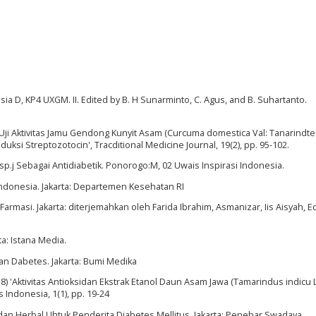
ia D, KP4 UXGM. II. Edited by B. H Sunarminto, C. Agus, and B. Suhartanto.
) Uji Aktivitas Jamu Gendong Kunyit Asam (Curcuma domestica Val: Tanarindte
uksi Streptozotocin', Tracditional Medicine Journal, 19(2), pp. 95-102.
p.j Sebagai Antidiabetik. Ponorogo:M, 02 Uwais Inspirasi Indonesia.
Indonesia. Jakarta: Departemen Kesehatan RI
rmasi. Jakarta: diterjemahkan oleh Farida Ibrahim, Asmanizar, Iis Aisyah, Ed
ta: Istana Media.
gan Dabetes. Jakarta: Bumi Medika
18) 'Aktivitas Antioksidan Ekstrak Etanol Daun Asam Jawa (Tamarindus indicu L
Indonesia, 1(1), pp. 19-24
 dan Herbal Uhtuk Penderita Diabetes Mellitus. Jakarta: Penebar Swadaya.