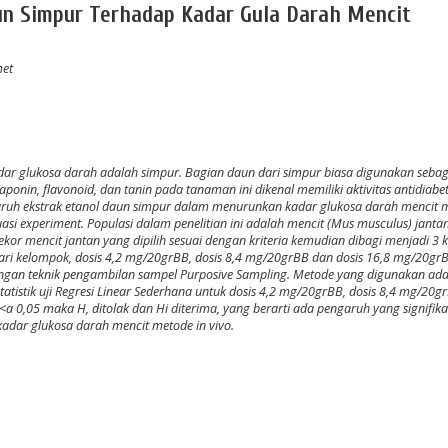
un Simpur Terhadap Kadar Gula Darah Mencit
met
r glukosa darah adalah simpur. Bagian daun dari simpur biasa digunakan sebag
ponin, flavonoid, dan tanin pada tanaman ini dikenal memiliki aktivitas antidiabe
garuh ekstrak etanol daun simpur dalam menurunkan kadar glukosa darah mencit 
asi experiment. Populasi dalam penelitian ini adalah mencit (Mus musculus) janta
kor mencit jantan yang dipilih sesuai dengan kriteria kemudian dibagi menjadi 3
dari kelompok, dosis 4,2 mg/20grBB, dosis 8,4 mg/20grBB dan dosis 16,8 mg/20gr
ngan teknik pengambilan sampel Purposive Sampling. Metode yang digunakan ad
statistik uji Regresi Linear Sederhana untuk dosis 4,2 mg/20grBB, dosis 8,4 mg/20
a 0,05 maka H, ditolak dan Hi diterima, yang berarti ada pengaruh yang signifik
adar glukosa darah mencit metode in vivo.