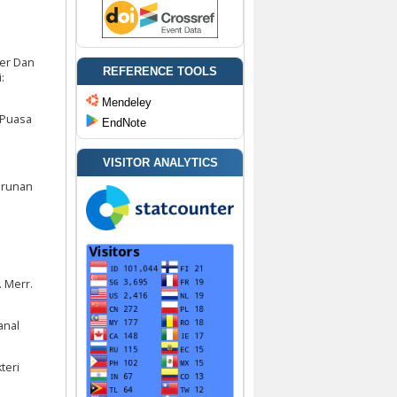
ter Dan
REFERENCE TOOLS
:
Mendeley
 Puasa
EndNote
VISITOR ANALYTICS
nurunan
. Merr.
anal
teri