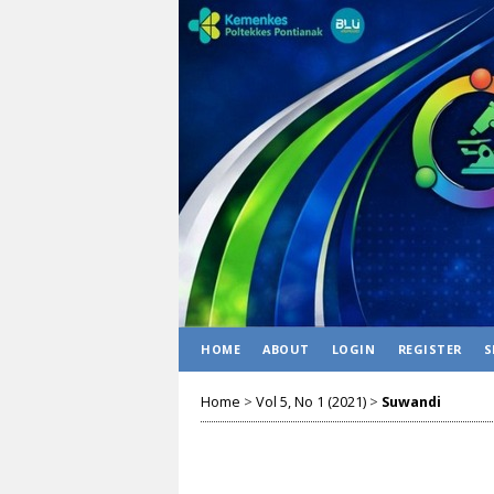
HOME
ABOUT
LOGIN
REGISTER
S
Home
>
Vol 5, No 1 (2021)
>
Suwandi