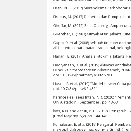
Firani, N. K. (2017) Merabolisme Karbohdrar 
Firdaus, M. (2017) Diabetes dan Rumput Laut 
Ghoffar, M. (2012) Salat Olahruga Ampuh untu
Guenther, E. (1987) Minyak Atsiri. Jakarta: D
Gupta, R. et al. (2008) sebuah tinjauan dari 
afrika untuk obat-obatan tradisional, pelengkap
Hanani, E. (2017) Analisis Fitokimia. Jakarta
Hediyansah, R. et al. (2019) Aktivitas Antidiab
Diinduksi Streptozotosin-Nikotinamid', PHARM
doi 10.30595/pharmacy.v16i2.5783
Husna, F. et al. (2019) "Model Hewan Coba pa
doi: 10.7454/psr.v6i3.4531.
harmcealeal sees Intan, P. R. (2020) "Peman
UIN Alataddin, (September), pp. 48-53
lyos, R N. and Astuti, P. D. (2017) 'Pengaru
jurnal Majority, 6(2), pp. 144-148
Kumalasari, E. et a. (2019) Pengaruh Pember
makroplhylaBouea macropinylla Griffith ) Ter