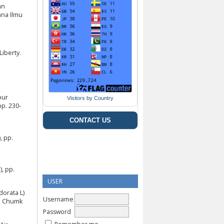
an
ana Ilmu
iberty.
pur
Visitors by Country
pp. 230-
CONTACT US
, pp.
, pp.
USER
orata L)
Username
al Chumk
Password