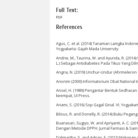
Full Text:
PDF
References
Agus, C. et al. (2014) Tanaman Lamgka Indones
Yogyakarta: Gajah Mada University
Andrie, M., Taurina, W. and Ayunda, R. (2014
L.) Sebagai Antidiabetes Pada Tikus Yang Dilnd
Angria, N. (2019) Unchur-Undur (Ahrmeleron s
Anonim (2000) Informatorium Obat National 
Ansel, H. (1989) Pengantar Bentuk Sedhacan Fa
keempat, UI Press.
Ariami, S. (2016) Sop Gagal Ginal. VI. Yogyakar
Bilous, R. and Donelly, R. (2014) Buku Pegan
Buanasari, Sugiyo, W. and Apriyanti, A. C. (20
Dengan Metode DPPH. Jurnal Farmasi & Sains 
Dalimartha, S. and Adrian, F. (2012) Makanan