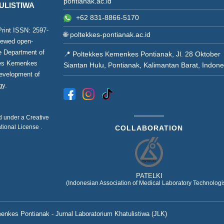
pontianak.ac.id
ULISTIWA
+62 831-8866-5170
(Print ISSN:
2597-
🌐
poltekkes-pontianak.ac.id
viewed open-
he Department of
📍 Poltekkes Kemenkes Pontianak, Jl. 28 Oktober
kes Kemenkes
Siantan Hulu, Pontianak, Kalimantan Barat, Indone
development of
gy.
ed under a
Creative
ational License
.
COLLABORATION
PATELKI
(Indonesian Association of Medical Laboratory Technologis
nkes Pontianak - Jurnal Laboratorium Khatulistiwa (JLK)