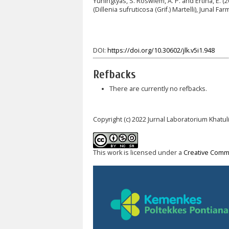
Yuningtyas, S. Roswiem, A. P. and Ertina, E. (
(Dillenia sufruticosa (Grif.) Martelli), Junal 
DOI:
https://doi.org/10.30602/jlk.v5i1.948
Refbacks
There are currently no refbacks.
Copyright (c) 2022 Jurnal Laboratorium Khatul
This work is licensed under a
Creative Commo