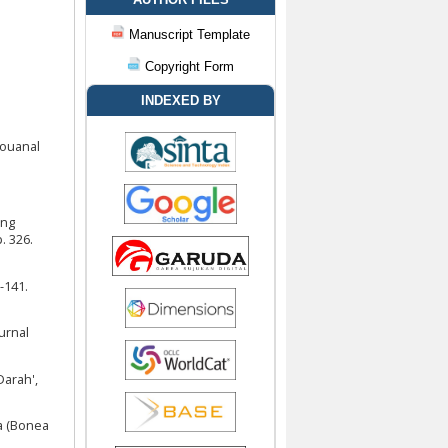
Manuscript Template
Copyright Form
INDEXED BY
Jouanal
ang
. 326.
-141.
urnal
Darah',
a (Bonea