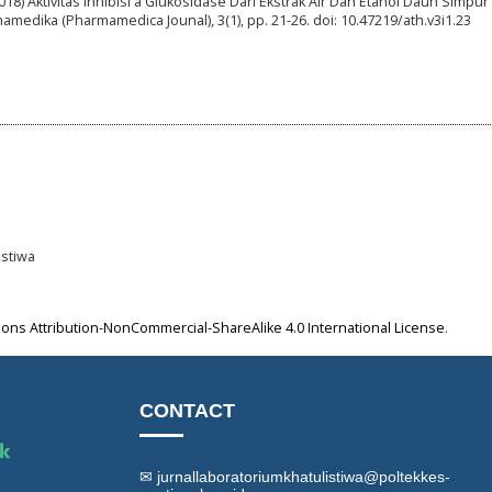
2018) Aktivitas Inhibisi a Glukosidase Dari Ekstrak Air Dan Etanol Daun Simpur 
Farmamedika (Pharmamedica Jounal), 3(1), pp. 21-26. doi: 10.47219/ath.v3i1.23
istiwa
ns Attribution-NonCommercial-ShareAlike 4.0 International License
.
CONTACT
✉ jurnallaboratoriumkhatulistiwa@poltekkes-