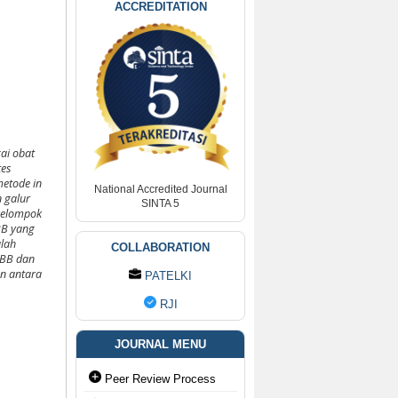
ACCREDITATION
ai obat
tes
metode in
National Accredited Journal
n galur
SINTA 5
 kelompok
BB yang
alah
COLLABORATION
grBB dan
an antara
PATELKI
RJI
JOURNAL MENU
Peer Review Process