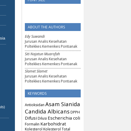
ABOUT THE AUTHORS
Edy Suwandi
sia
Jurusan Analis Kesehatan
Poltekkes Kemenkes Pontianak
Siti Najatun Muarofah
Jurusan Analis Kesehatan
Poltekkes Kemenkes Pontianak
Slamet Slamet
Jurusan Analis Kesehatan
Poltekkes Kemenkes Pontianak
KEYWORDS
Asam Sianida
Antioksidan
ts)
Candida Albicans
DPPH
Difusi
Escherichia coli
Dilusi
Karbohidrat
Formalin
Kolesterol
Kolesterol Total