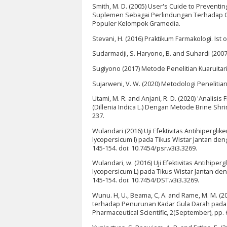
Smith, M. D. (2005) User's Cuide to Preven
Suplemen Sebagai Perlindungan Terhadap Gon
Populer Kelompok Gramedia.
Stevani, H. (2016) Praktikum Farmakologi. Ist
Sudarmadji, S. Haryono, B. and Suhardi (20
Sugiyono (2017) Metode Penelitian Kuaruitari
Sujarweni, V. W. (2020) Metodologi Penelitia
Utami, M. R. and Anjani, R. D. (2020) 'Analisi
(Dillenia Indica L.) Dengan Metode Brine Shri
237.
Wulandari (2016) Uji Efektivitas Antihipergli
lycopersicum I) pada Tikus Wistar Jantan de
145-154. doi: 10.7454/psr.v3i3.3269.
Wulandari, w. (2016) Uji Efektivitas Antihip
lycopersicum L) pada Tikus Wistar Jantan de
145-154. doi: 10.7454/DST.v3i3.3269.
Wunu. H, U., Beama, C, A. and Rame, M. M. 
terhadap Penurunan Kadar Gula Darah pada Ti
Pharmaceutical Scientific, 2(September), pp. 