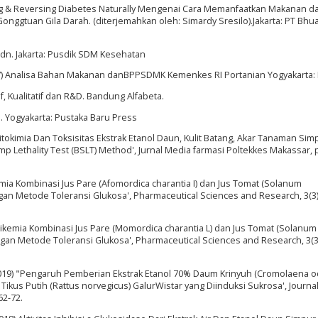
ting & Reversing Diabetes Naturally Mengenai Cara Memanfaatkan Makanan d
ggtuan Gila Darah. (diterjemahkan oleh: Simardy Sresilo).Jakarta: PT Bhu
 odn. Jakarta: Pusdik SDM Kesehatan
07) Analisa Bahan Makanan danBPPSDMK Kemenkes RI Portanian Yogyakarta: L
f, Kualitatif dan R&D. Bandung Alfabeta.
n. Yogyakarta: Pustaka Baru Press
s Fitokimia Dan Toksisitas Ekstrak Etanol Daun, Kulit Batang, Akar Tanaman Sim
mp Lethality Test (BSLT) Method', Jurnal Media farmasi Poltekkes Makassar, 
kemia Kombinasi Jus Pare (Afomordica charantia I) dan Jus Tomat (Solanum
ngan Metode Toleransi Glukosa', Pharmaceutical Sciences and Research, 3(3)
erglikemia Kombinasi Jus Pare (Momordica charantia L) dan Jus Tomat (Solanum
ngan Metode Toleransi Glukosa', Pharmaceutical Sciences and Research, 3(3)
(2019) "Pengaruh Pemberian Ekstrak Etanol 70% Daum Krinyuh (Cromolaena od
kus Putih (Rattus norvegicus) GalurWistar yang Diinduksi Sukrosa', Journ
62-72.