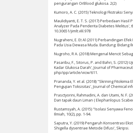
pengurangan OrBlood glukosa. 2(2)
Kumoro, A. C. (2015) Teknologi Fkstraksi Sen
Maulidiyanti, E. T. S. (2017) Perbedaan Ha
Analyzer Pada Penderita Diabetes Melitus', t
10.30651/jimlt.vlil.978
Nugraheni, E. Et Al (2011) Perbandingan Ef
Pada Usia Dewasa Muda. Bandung: Bidang I
Nugroho, R A. (2018) Mengenal Mencit Seba
Pasaribu, F., Sitorus, P. and Bahri, S. (2012
Kadar Glukosa Darah', Journal of Pharmaceutic
php/ipp/article/vicw/611.
Prananda, Y. et al. (2018) "Skrining Fitokimi
Pengujian Toksisitas', Journal of Chemical in
Prasctyorini, Rahmadini, A. dan Utami, N. F.
Dan tapak daun Liman ( Elephanlopus Scaber L
Rustamsyah, A. (2015) "Isolasi Senyawa Fenola
Ilmiah, 10(2), pp. 1-94.
Saputra, Y. (2019) Pengaruh Konsentrasi Eks
Shigella dysentriae Metode Difusi', Skripsi.