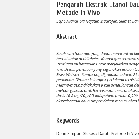
Pengaruh Ekstrak Etanol Da
Metode In Vivo
Edy Suwandi, Siti Najatun Muarofah, Slamet Sla
Abstract
Salah satu tanaman yang dapat menurunkan kada
herbal untuk antidiabetes. Kandungan senyawa sa
Penelitian ini bertujuan untuk menjelaskan pen
vivo Desain penelitian yang digunakan adalah Qu
Swiss Webster. Sampe ang digunakan adalah 27 e
perlakuan. Dimana kelompok perlakuan terdiri 
masing-masing dilakukan 9 kali pengulangan de
metode glukosa oral. Berdasarkan hasil analisis 
dosis 16,8 mg/20grBB didapatkan p value 0,000 <
ekstrak etanol daun simpur dalam menurunkan k
Keywords
Daun Simpur, Glukosa Darah, Metode In Vivo