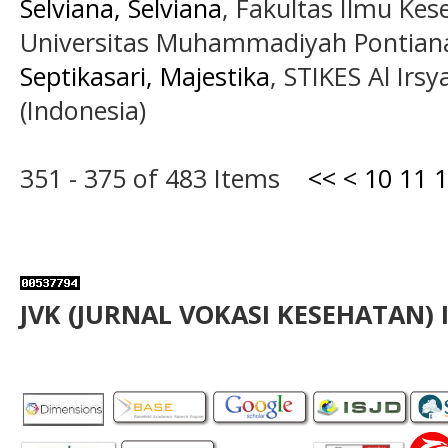
Selviana, Selviana
, Fakultas Ilmu Ke
Universitas Muhammadiyah Pontiana
Septikasari, Majestika
, STIKES Al Irs
(Indonesia)
351 - 375 of 483 Items
<<
<
10
11
1
JVK (JURNAL VOKASI KESEHATAN) 