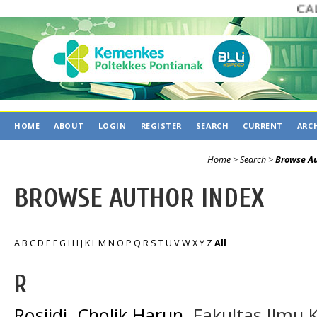
CALL 
HOME
ABOUT
LOGIN
REGISTER
SEARCH
CURRENT
ARC
Home
>
Search
>
Browse Au
BROWSE AUTHOR INDEX
A
B
C
D
E
F
G
H
I
J
K
L
M
N
O
P
Q
R
S
T
U
V
W
X
Y
Z
All
R
Rosjidi, Cholik Harun
, Fakultas Ilmu 