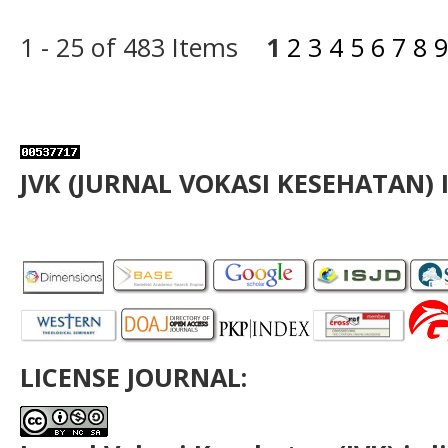
1 - 25 of 483 Items
1
2
3
4
5
6
7
8
9
JVK (JURNAL VOKASI KESEHATAN) 
LICENSE JOURNAL: