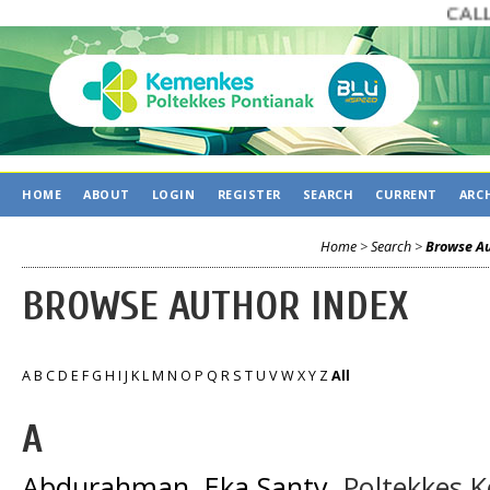
CALL F
HOME
ABOUT
LOGIN
REGISTER
SEARCH
CURRENT
ARC
Home
>
Search
>
Browse Au
BROWSE AUTHOR INDEX
A
B
C
D
E
F
G
H
I
J
K
L
M
N
O
P
Q
R
S
T
U
V
W
X
Y
Z
All
A
Abdurahman, Eka Santy
, Poltekkes 