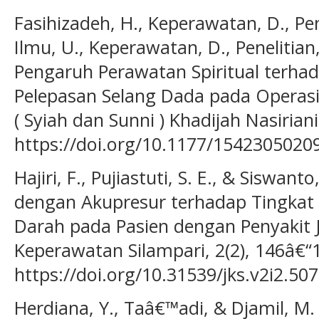
Fasihizadeh, H., Keperawatan, D., Pene
Ilmu, U., Keperawatan, D., Penelitian,
Pengaruh Perawatan Spiritual terha
Pelepasan Selang Dada pada Operasi
( Syiah dan Sunni ) Khadijah Nasiriani
https://doi.org/10.1177/1542305020
Hajiri, F., Pujiastuti, S. E., & Siswant
dengan Akupresur terhadap Tingkat
Darah pada Pasien dengan Penyakit J
Keperawatan Silampari, 2(2), 146â€“
https://doi.org/10.31539/jks.v2i2.507
Herdiana, Y., Taâ€™adi, & Djamil, M. 