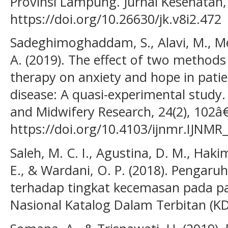
Provinsi Lampung. Jurnal Kesehatan, 
https://doi.org/10.26630/jk.v8i2.472
Sadeghimoghaddam, S., Alavi, M., Me
A. (2019). The effect of two methods
therapy on anxiety and hope in patie
disease: A quasi-experimental study.
and Midwifery Research, 24(2), 102â
https://doi.org/10.4103/ijnmr.IJNMR
Saleh, M. C. I., Agustina, D. M., Haki
E., & Wardani, O. P. (2018). Pengar
terhadap tingkat kecemasan pada pa
Nasional Katalog Dalam Terbitan (KDT