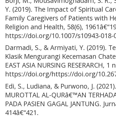
Borji, M., Mousavimoghadam, S. R., Sa
Y. (2019). The Impact of Spiritual Ca
Family Caregivers of Patients with He
Religion and Health, 58(6), 1961â€“1
https://doi.org/10.1007/s10943-018-
Darmadi, S., & Armiyati, Y. (2019). 
Klasik Mengurangi Kecemasan Chatet
EAST ASIA NURSING RESERARCH, 1 no
https://doi.org/https://doi.org/10.2
Edi, S., Ludiana, & Purwono, J. (20
MUROTTAL AL-QURâ€™AN TERHADA
PADA PASIEN GAGAL JANTUNG. Jurnal
414â€“421.