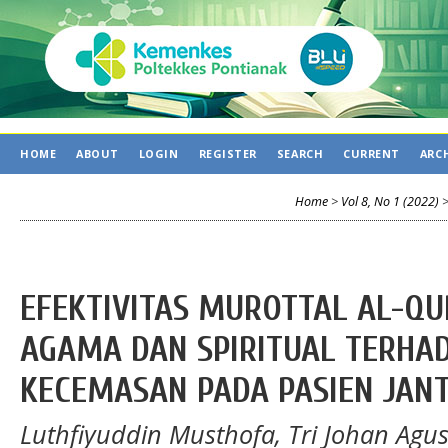
HOME
ABOUT
LOGIN
REGISTER
SEARCH
CURRENT
ARC
Home
>
Vol 8, No 1 (2022)
EFEKTIVITAS MUROTTAL AL-Q
AGAMA DAN SPIRITUAL TERHA
KECEMASAN PADA PASIEN JAN
Luthfiyuddin Musthofa, Tri Johan Ag