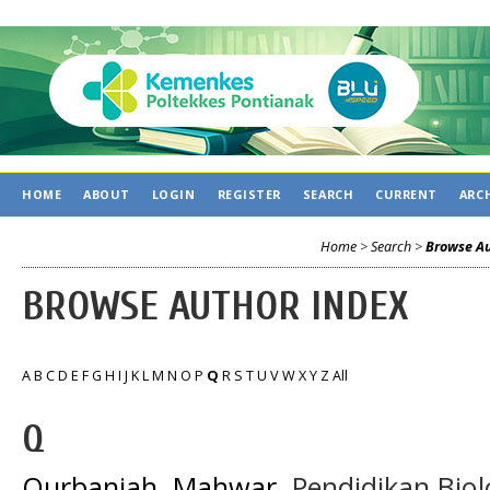
HOME
ABOUT
LOGIN
REGISTER
SEARCH
CURRENT
ARC
Home
>
Search
>
Browse Au
BROWSE AUTHOR INDEX
A
B
C
D
E
F
G
H
I
J
K
L
M
N
O
P
Q
R
S
T
U
V
W
X
Y
Z
All
Q
Qurbaniah, Mahwar
, Pendidikan Bio