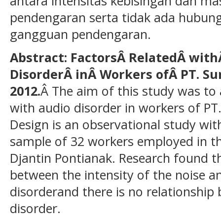
antara intensitas kebisingan dan m
pendengaran serta tidak ada hubun
gangguan pendengaran.
Abstract: FactorsÂ
Related
Â wit
DisorderÂ
inÂ
Workers ofÂ
PT. S
2012.
Â The aim of this study was to 
with audio disorder in workers of PT
Design is an observational study with
sample of 32 workers employed in t
Djantin Pontianak. Research found tha
between the intensity of the noise a
disorderand there is no relationshi
disorder.