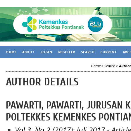
HOME
ABOUT
LOGIN
REGISTER
SEARCH
CURRENT
ARC
Home
>
Search
>
Author
AUTHOR DETAILS
PAWARTI, PAWARTI, JURUSAN K
POLTEKKES KEMENKES PONTIAN
Vol 3, No 2 (2017): Juli 2017
- Articl