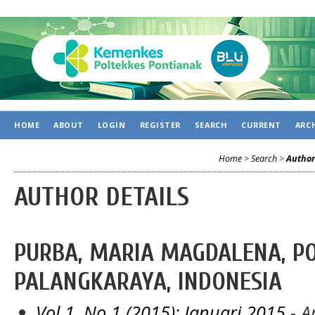
HOME
ABOUT
LOGIN
REGISTER
SEARCH
CURRENT
ARC
Home
>
Search
>
Author
AUTHOR DETAILS
PURBA, MARIA MAGDALENA, P
PALANGKARAYA, INDONESIA
Vol 1, No 1 (2015): Januari 2015
- Ar