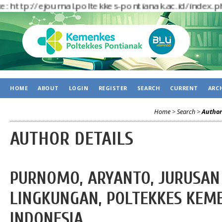
http://ejournal.poltekkes-pontianak.ac.id/
HOME
ABOUT
LOGIN
REGISTER
SEARCH
CURRENT
ARC
Home
>
Search
>
Author
AUTHOR DETAILS
PURNOMO, ARYANTO, JURUSAN
LINGKUNGAN, POLTEKKES KEM
INDONESIA