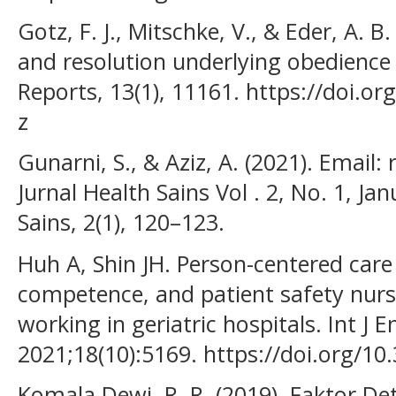
Gotz, F. J., Mitschke, V., & Eder, A. B
and resolution underlying obedience t
Reports, 13(1), 11161. https://doi.o
z
Gunarni, S., & Aziz, A. (2021). Email
Jurnal Health Sains Vol . 2, No. 1, Ja
Sains, 2(1), 120–123.
Huh A, Shin JH. Person-centered care 
competence, and patient safety nursi
working in geriatric hospitals. Int J 
2021;18(10):5169. https://doi.org/1
Komala Dewi, R. R. (2019). Faktor 