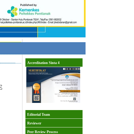
Accreditation Sinta 4
E
Editorial Team
Reviewer
Peer Review Process