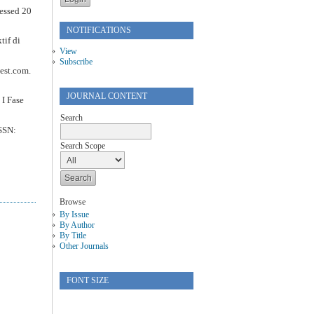
cessed 20
NOTIFICATIONS
tif di
View
Subscribe
est.com.
JOURNAL CONTENT
I Fase
Search
ISSN:
Search Scope
Browse
By Issue
By Author
By Title
Other Journals
FONT SIZE