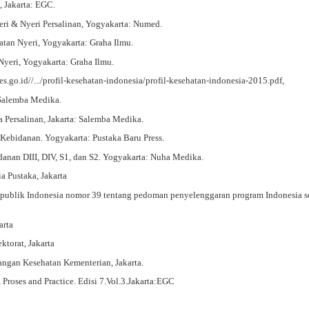
 Jakarta: EGC.
ri & Nyeri Persalinan, Yogyakarta: Numed.
atan Nyeri, Yogyakarta: Graha Ilmu.
Nyeri, Yogyakarta: Graha Ilmu.
s.go.id//.../profil-kesehatan-indonesia/profil-kesehatan-indonesia-2015.pdf,
: Salemba Medika.
Persalinan, Jakarta: Salemba Medika.
 Kebidanan. Yogyakarta: Pustaka Baru Press.
danan DIII, DIV, S1, dan S2. Yogyakarta: Nuha Medika.
a Pustaka, Jakarta
epublik Indonesia nomor 39 tentang pedoman penyelenggaran program Indonesia s
arta
ktorat, Jakarta
ngan Kesehatan Kementerian, Jakarta.
 Proses and Practice. Edisi 7.Vol.3.Jakarta:EGC