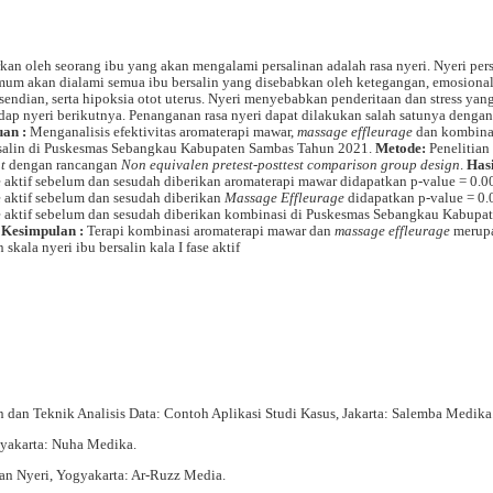
rkan oleh seorang ibu yang akan mengalami persalinan adalah rasa nyeri. Nyeri per
umum akan dialami semua ibu bersalin yang disebabkan oleh ketegangan, emosional
sendian, serta hipoksia otot uterus. Nyeri menyebabkan penderitaan dan stress yang
dap nyeri berikutnya. Penanganan rasa nyeri dapat dilakukan salah satunya dengan
uan :
Menganalisis efektivitas aromaterapi mawar,
massage
effleurage
dan kombina
 bersalin di Puskesmas Sebangkau Kabupaten Sambas Tahun 2021.
Metode:
Penelitian 
nt
dengan rancangan
Non equivalen pretest-posttest
comparison group design
.
Has
ase aktif sebelum dan sesudah diberikan aromaterapi mawar didapatkan p-value = 0.0
se aktif sebelum dan sesudah diberikan
Massage Effleurage
didapatkan p-value = 0.
fase aktif sebelum dan sesudah diberikan kombinasi di Puskesmas Sebangkau Kabupa
, Kesimpulan :
Terapi kombinasi aromaterapi mawar dan
massage effleurage
merup
skala nyeri ibu bersalin kala I fase aktif
 dan Teknik Analisis Data: Contoh Aplikasi Studi Kasus, Jakarta: Salemba Medika
gyakarta: Nuha Medika.
n Nyeri, Yogyakarta: Ar-Ruzz Media.