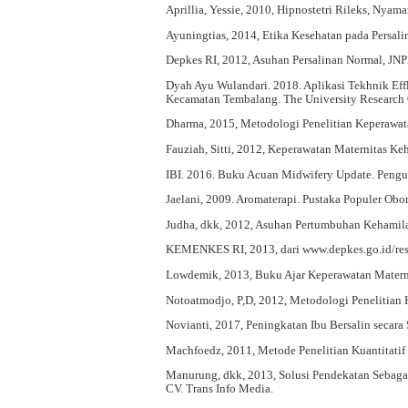
Aprillia, Yessie, 2010, Hipnostetri Rileks, Nya
Ayuningtias, 2014, Etika Kesehatan pada Persali
Depkes RI, 2012, Asuhan Persalinan Normal, JNP
Dyah Ayu Wulandari. 2018. Aplikasi Tekhnik Effl
Kecamatan Tembalang. The University Research
Dharma, 2015, Metodologi Penelitian Keperawata
Fauziah, Sitti, 2012, Keperawatan Maternitas Ke
IBI. 2016. Buku Acuan Midwifery Update. Penguru
Jaelani, 2009. Aromaterapi. Pustaka Populer Obor
Judha, dkk, 2012, Asuhan Pertumbuhan Kehamilan
KEMENKES RI, 2013, dari www.depkes.go.id/resou
Lowdemik, 2013, Buku Ajar Keperawatan Materni
Notoatmodjo, P,D, 2012, Metodologi Penelitian K
Novianti, 2017, Peningkatan Ibu Bersalin secara
Machfoedz, 2011, Metode Penelitian Kuantitatif 
Manurung, dkk, 2013, Solusi Pendekatan Sebaga
CV. Trans Info Media.