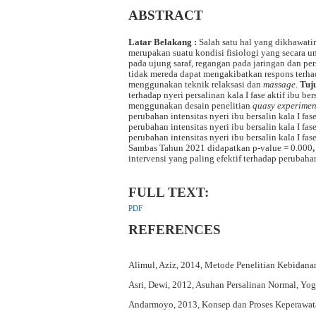
ABSTRACT
L
atar Belakang :
Salah satu hal yang dikhawati
merupakan suatu kondisi fisiologi yang secara 
pada ujung saraf, regangan pada jaringan dan per
tidak mereda dapat mengakibatkan respons terha
menggunakan teknik relaksasi dan
massage
.
Tuj
terhadap nyeri persalinan kala I fase aktif ibu
menggunakan desain penelitian
quasy experime
perubahan intensitas nyeri ibu bersalin kala I f
perubahan intensitas nyeri ibu bersalin kala I fa
perubahan intensitas nyeri ibu bersalin kala I 
Sambas Tahun 2021 didapatkan p-value = 0.000
intervensi yang paling efektif terhadap perubahan 
FULL TEXT:
PDF
REFERENCES
Alimul, Aziz, 2014, Metode Penelitian Kebidanan
Asri, Dewi, 2012, Asuhan Persalinan Normal, Yo
Andarmoyo, 2013, Konsep dan Proses Keperawata