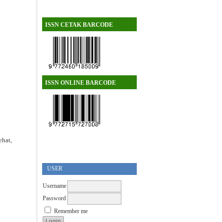
ISSN CETAK BARCODE
ISSN ONLINE BARCODE
ehat,
USER
Username
Password
Remember me