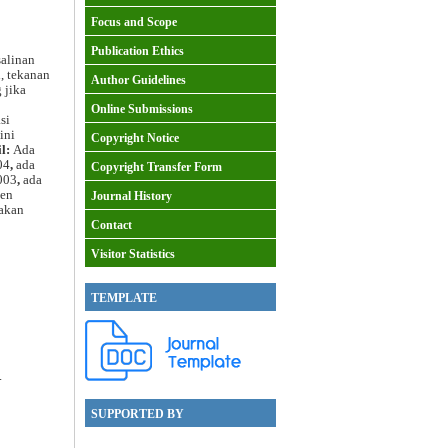
Focus and Scope
Publication Ethics
salinan
, tekanan
Author Guidelines
 jika
Online Submissions
si
ini
Copyright Notice
il:
Ada
04
,
ada
Copyright Transfer Form
003
,
ada
ten
Journal History
akan
Contact
Visitor Statistics
TEMPLATE
.
SUPPORTED BY