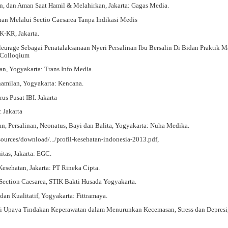
man, dan Aman Saat Hamil & Melahirkan, Jakarta: Gagas Media.
nan Melalui Sectio Caesarea Tanpa Indikasi Medis
K-KR, Jakarta.
eurage Sebagai Penatalaksanaan Nyeri Persalinan Ibu Bersalin Di Bidan Praktik M
 Colloqium
n, Yogyakarta: Trans Info Media.
hamilan, Yogyakarta: Kencana.
s Pusat IBI. Jakarta
. Jakarta
, Persalinan, Neonatus, Bayi dan Balita, Yogyakarta: Nuha Medika.
rces/download/.../profil-kesehatan-indonesia-2013.pdf,
tas, Jakarta: EGC.
esehatan, Jakarta: PT Rineka Cipta.
 Section Caesarea, STIK Bakti Husada Yogyakarta.
dan Kualitatif, Yogyakarta: Fittramaya.
i Upaya Tindakan Keperawatan dalam Menurunkan Kecemasan, Stress dan Depresi,