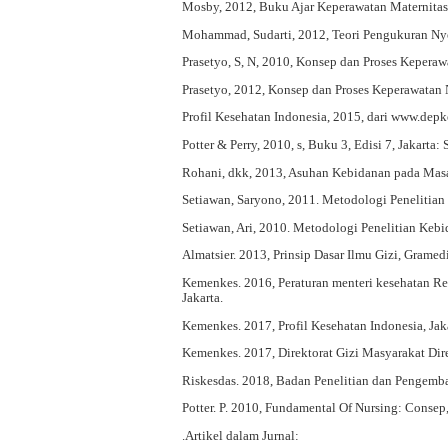
Mosby, 2012, Buku Ajar Keperawatan Maternitas,
Mohammad, Sudarti, 2012, Teori Pengukuran Nye
Prasetyo, S, N, 2010, Konsep dan Proses Keperaw
Prasetyo, 2012, Konsep dan Proses Keperawatan 
Profil Kesehatan Indonesia, 2015, dari www.depke
Potter & Perry, 2010, s, Buku 3, Edisi 7, Jakarta
Rohani, dkk, 2013, Asuhan Kebidanan pada Masa 
Setiawan, Saryono, 2011. Metodologi Penelitian
Setiawan, Ari, 2010. Metodologi Penelitian Kebi
Almatsier. 2013, Prinsip Dasar Ilmu Gizi, Gramedi
Kemenkes. 2016, Peraturan menteri kesehatan R
Jakarta.
Kemenkes. 2017, Profil Kesehatan Indonesia, Jak
Kemenkes. 2017, Direktorat Gizi Masyarakat Dire
Riskesdas. 2018, Badan Penelitian dan Pengemba
Potter. P. 2010, Fundamental Of Nursing: Consep,
.Artikel dalam Jurnal: