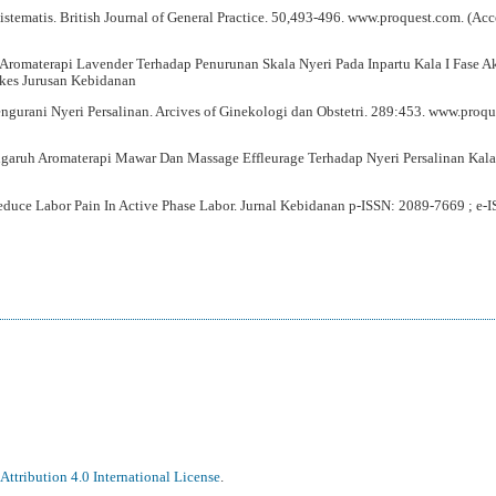
istematis. British Journal of General Practice. 50,493-496. www.proquest.com. (Ac
Aromaterapi Lavender Terhadap Penurunan Skala Nyeri Pada Inpartu Kala I Fase Ak
kes Jurusan Kebidanan
gurani Nyeri Persalinan. Arcives of Ginekologi dan Obstetri. 289:453. www.proqu
garuh Aromaterapi Mawar Dan Massage Effleurage Terhadap Nyeri Persalinan Kala 
duce Labor Pain In Active Phase Labor. Jurnal Kebidanan p-ISSN: 2089-7669 ; e-
ttribution 4.0 International License
.