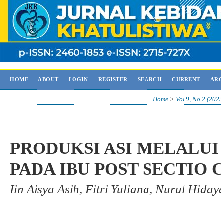
HOME
ABOUT
LOGIN
REGISTER
SEARCH
CURRENT
AR
Home
>
Vol 9, No 2 (202
PRODUKSI ASI MELALUI
PADA IBU POST SECTIO 
Iin Aisya Asih, Fitri Yuliana, Nurul Hida