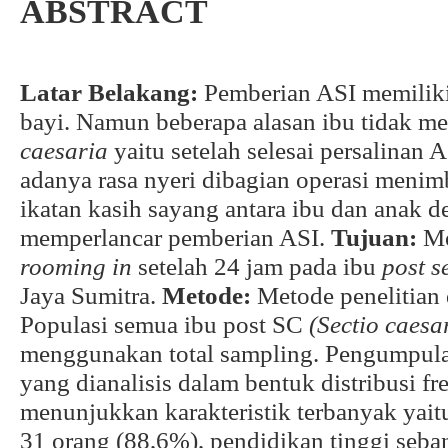
ABSTRACT
Latar Belakang:
Pemberian ASI memiliki
bayi. Namun beberapa alasan ibu tidak 
caesaria
yaitu setelah selesai persalinan 
adanya rasa nyeri dibagian operasi menim
ikatan kasih sayang antara ibu dan anak 
memperlancar pemberian ASI.
Tujuan:
Me
rooming in
setelah 24 jam pada ibu
post s
Jaya Sumitra.
Metode:
Metode penelitian 
Populasi semua ibu post SC
(Sectio caesa
menggunakan total sampling. Pengumpul
yang dianalisis dalam bentuk distribusi fr
menunjukkan karakteristik terbanyak yait
31 orang (88,6%), pendidikan tinggi seba