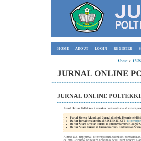
HOME
ABOUT
LOGIN
REGISTER
Home
>
JUR
JURNAL ONLINE P
JURNAL ONLINE POLTEKK
Jurnal Online Poltekkes Kemenkes Pontianak adalah sistem pen
Portal Sistem Akreditasi Jurnal dikelola Kemristekdikti
Daftar jurnal terakreditasi RISTEK DIKTI :
http://arju
Daftar Sitasi Teratas Jurnal di Indonesia versi Google S
Daftar Sitasi Jurnal di Indonesia versi Indonesian Scienc
Alamat OAI tiap jurnal: http://ejournal.poltekkes-pontianak.ac
ex. http://ejournal.poltekkes-pontianak.ac.id/index.php/JVK/o