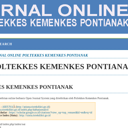
SEARCH
NAL ONLINE POLTEKKES KEMENKES PONTIANAK
OLTEKKES KEMENKES PONTIAN
ES KEMENKES PONTIANAK
erbitan online berbasis Open Journal System yang diterbitkan oleh Poltekkes Kemenkes Pontianak.
 :
ARJUNA
Â (
http://arjuna.ristekdikti.go.id
)
na.ristekdikti.go.id/index.php/daftarjurnalctl
cholar :
https://scholar.google.co.id/citations?view_op=top_venues&hl=en&vq=id
e Index (Sinta) :
http://sinta.ristekdikti.go.id
.id/index.php/index/oai
ai