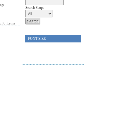
ungi
Search Scope
 of 0 Items
FONT SIZE