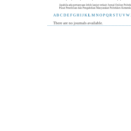
Apabila ada pertanyaan lebih lanjut terkait Jurnal Online Polt
Pusat Penelitian dan Pengabdian Masyarakat Poltekkes Keme
A
B
C
D
E
F
G
H
I
J
K
L
M
N
O
P
Q
R
S
T
U
V
W
There are no journals available.