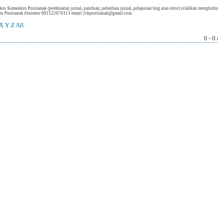
ekkes Kemenkes Pontianak (pembuatan jurnal, panduan, pelatihan jurnal, pelaporan bug atau error) silahkan menghub
nkes Pontianak dinomor 081522670111 email:jvkpontianak@gmail.com
X
Y
Z
All
0 - 0