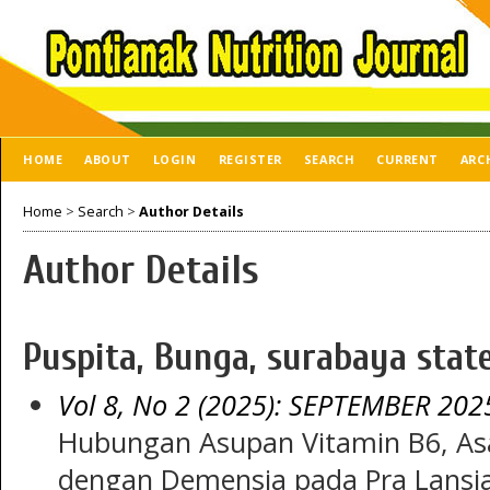
HOME
ABOUT
LOGIN
REGISTER
SEARCH
CURRENT
ARC
Home
>
Search
>
Author Details
Author Details
Puspita, Bunga, surabaya state
Vol 8, No 2 (2025): SEPTEMBER 202
Hubungan Asupan Vitamin B6, Asa
dengan Demensia pada Pra Lansi