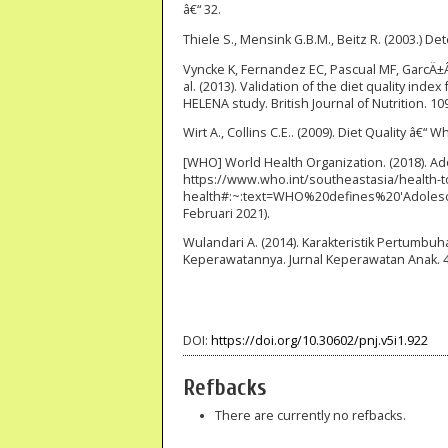
â€“ 32.
Thiele S., Mensink G.B.M., Beitz R. (2003.) Det
Vyncke K, Fernandez EC, Pascual MF, GarcÄ±Â
al. (2013). Validation of the diet quality in
HELENA study. British Journal of Nutrition. 1
Wirt A., Collins C.E.. (2009). Diet Quality â€“ 
[WHO] World Health Organization. (2018). Ado
https://www.who.int/southeastasia/health-t
health#:~:text=WHO%20defines%20'Adolesc
Februari 2021).
Wulandari A. (2014). Karakteristik Pertum
Keperawatannya. Jurnal Keperawatan Anak. 4(
DOI:
https://doi.org/10.30602/pnj.v5i1.922
Refbacks
There are currently no refbacks.