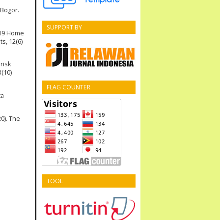
 Bogor.
SUPPORT BY
D-19 Home
s, 12(6)
risk
3(10)
FLAG COUNTER
ta
0). The
TOOL