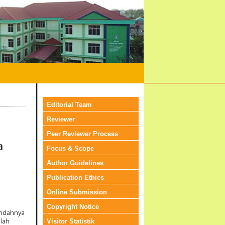
Editorial Team
Reviewer
Peer Reviewer Process
a
Focus & Scope
Author Guidelines
Publication Ethics
Online Submission
Copyright Notice
endahnya
alah
Visitor Statistik