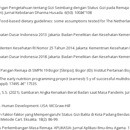
Hubungan Pengetahuan tentang Gizi Seimbang dengan Status Gizi pada Remaja 
iri). Jurnal Kebidanan Dharma Husada. 6(50): 100â€“108
. Food-based dietary guidelines: some assumptions tested for The Netherlan
hatan Dasar Indonesia 2013. Jakarta: Badan Penelitian dan Kesehatan Kemen
 Menteri Kesehatan RI Nomor 25 Tahun 2014. Jakarta: Kementrian Kesehatan 
hatan Dasar Indonesia 2018. Jakarta: Badan Penelitian dan Kesehatan Kemen
i Pangan Remaja di SMPN 19 Bogor [Skripsi]. Bogor (ID): Institut Pertanian Bo
he early nutrition programming project (earnest): 5 y of successful multidis
Suppl): 1749S â€“ 1753S
gki, S.S. (2021). Gambaran Angka Kenaikan Berat Badan saat Masa Pandemi. Jur
07). Human Development. USA: MCGraw-Hill
laah Faktor-faktor yang Mempengaruhi Status Gizi Balita di Kota Padang Berda
tode Cart. Eksakta. 18(2): 86-99.
s Perkembangan Masa Remaja. APLIKASIA: Jurnal Aplikasi Ilmu-ilmu Agama. 17