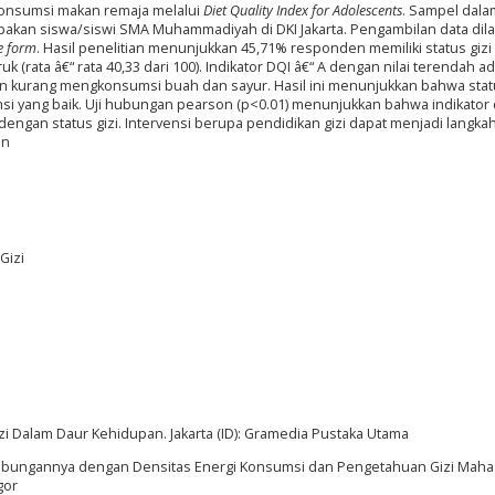
 konsumsi makan remaja melalui
Diet Quality Index for Adolescents
. Sampel dala
upakan siswa/siswi SMA Muhammadiyah di DKI Jakarta. Pengambilan data dil
e form
. Hasil penelitian menunjukkan 45,71% responden memiliki status gizi
 (rata â€“ rata 40,33 dari 100). Indikator DQI â€“ A dengan nilai terendah a
 kurang mengkonsumsi buah dan sayur. Hasil ini menunjukkan bahwa statu
msi yang baik. Uji hubungan pearson (p<0.01) menunjukkan bahwa indikator
 dengan status gizi. Intervensi berupa pendidikan gizi dapat menjadi langka
an
Gizi
Gizi Dalam Daur Kehidupan. Jakarta (ID): Gramedia Pustaka Utama
erta Hubungannya dengan Densitas Energi Konsumsi dan Pengetahuan Gizi Mah
gor