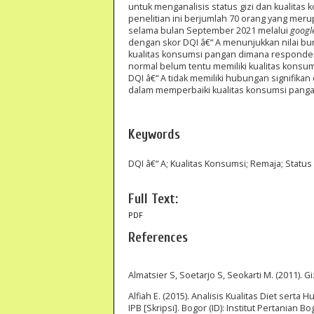
untuk menganalisis status gizi dan kualitas
penelitian ini berjumlah 70 orang yang mer
selama bulan September 2021 melalui
googl
dengan skor DQI â€“ A menunjukkan nilai buruk
kualitas konsumsi pangan dimana responden
normal belum tentu memiliki kualitas konsu
DQI â€“ A tidak memiliki hubungan signifikan
dalam memperbaiki kualitas konsumsi pang
Keywords
DQI â€“ A; Kualitas Konsumsi; Remaja; Status 
Full Text:
PDF
References
Almatsier S, Soetarjo S, Seokarti M. (2011). 
Alfiah E. (2015). Analisis Kualitas Diet s
IPB [Skripsi]. Bogor (ID): Institut Pertanian Bo