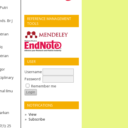
Putri
REFERENCE MANAGEMENT
ds. Br J
TOOLS
trian
RI
trian
USER
gor
Username
ciplinary
Password
Remember me
nal Ilmu
NOTIFICATIONS
sarkan
View
Subscribe
(1): 25