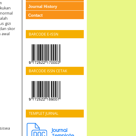
m
Journal History
akukan
 normal
Contact
dalah
s gizi
 dan skor
h awal
BARCODE E-ISSN
BARCODE ISSN CETAK
TEMPLET JURNAL
asiswa