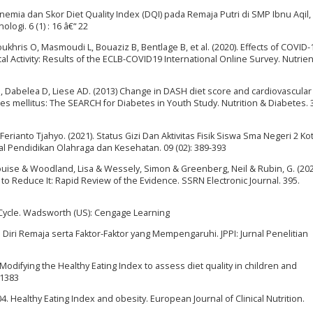
Anemia dan Skor Diet Quality Index (DQI) pada Remaja Putri di SMP Ibnu Aqil,
logi. 6 (1) : 16 â€“ 22
ukhris O, Masmoudi L, Bouaziz B, Bentlage B, et al. (2020). Effects of COVI
 Activity: Results of the ECLB-COVID19 International Online Survey. Nutrient
EJ, Dabelea D, Liese AD. (2013) Change in DASH diet score and cardiovascular 
tes mellitus: The SEARCH for Diabetes in Youth Study. Nutrition & Diabetes. 
ianto Tjahyo. (2021). Status Gizi Dan Aktivitas Fisik Siswa Sma Negeri 2 Ko
l Pendidikan Olahraga dan Kesehatan. 09 (02): 389-393
uise & Woodland, Lisa & Wessely, Simon & Greenberg, Neil & Rubin, G. (202
o Reduce It: Rapid Review of the Evidence. SSRN Electronic Journal. 395.
e Cycle. Wadsworth (US): Cengage Learning
ayaan Diri Remaja serta Faktor-Faktor yang Mempengaruhi. JPPI: Jurnal Penelitian
 Modifying the Healthy Eating Index to assess diet quality in children and
“1383
. Healthy Eating Index and obesity. European Journal of Clinical Nutrition.