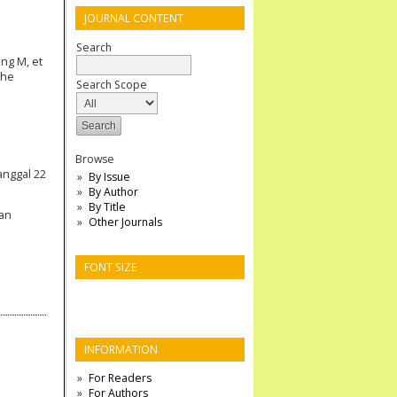
JOURNAL CONTENT
Search
ng M, et
the
Search Scope
Browse
nggal 22
By Issue
By Author
By Title
dan
Other Journals
FONT SIZE
INFORMATION
For Readers
For Authors