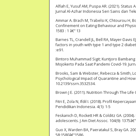
Alfiah E, Yusuf AM, Puspa AR. (2021). Status 
Jurnal Al-Azhar Indonesia Seri Sains dan Tekno
Ammar A. Brach M, Trabelsi K, Chtourou H, Bo
Confinement on Eating Behaviour and Physical
1583 : 1 â€“ 13
Barnes TL, Crandell JL, Bell RA, Mayer-Davis 
factors in youth with type 1 and type 2 diabe
:e91.
Bintoro Muhammad Sigit; Kuntjoro Bambang Fer
Mojokerto Pada Saat Pandemi Covid-19. Jurna
Brooks, Sam & Webster, Rebecca & Smith, Lo
Psychological Impact of Quarantine and How t
10.2139/ssrn.3532534.
Brown J E. (2011). Nutrition Through The Lif
Fitri E, Zola N, Ifdil I. (2018). Profil Keperc
Pendidikan Indonesia. 4(1): 1-5
Feskanich D, Rockett HR & Colditz GA. (2004).
adolescents. J Am Diet Assoc. 104(9): 1375â€
Guo X, Warden BA, Paeratakul S, Bray GA. 2004
58:1580â€“1586.