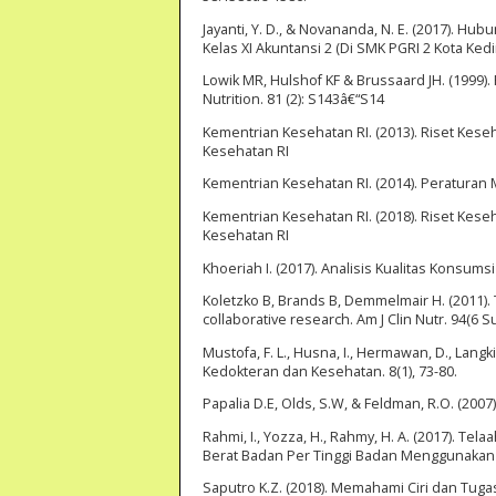
Jayanti, Y. D., & Novananda, N. E. (2017). 
Kelas XI Akuntansi 2 (Di SMK PGRI 2 Kota Ked
Lowik MR, Hulshof KF & Brussaard JH. (1999)
Nutrition. 81 (2): S143â€“S14
Kementrian Kesehatan RI. (2013). Riset Kese
Kesehatan RI
Kementrian Kesehatan RI. (2014). Peraturan
Kementrian Kesehatan RI. (2018). Riset Kese
Kesehatan RI
Khoeriah I. (2017). Analisis Kualitas Konsums
Koletzko B, Brands B, Demmelmair H. (2011). T
collaborative research. Am J Clin Nutr. 94(6 
Mustofa, F. L., Husna, I., Hermawan, D., Lan
Kedokteran dan Kesehatan. 8(1), 73-80.
Papalia D.E, Olds, S.W, & Feldman, R.O. (20
Rahmi, I., Yozza, H., Rahmy, H. A. (2017). Te
Berat Badan Per Tinggi Badan Menggunakan Me
Saputro K.Z. (2018). Memahami Ciri dan Tuga