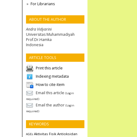
For Librarians
ABOUT THE AUTHOR
Andra Vidyarini
Universitas Muhammadiyah
Prof.Dr.Hamka
Indonesia
ARTICLE TOOLS
Print this article
Indexing metadata
How to cite item
Email this article
(Login
required)
Email the author
(Login
required)
KEYWORDS
Aktivitas Fisik
Antioksidan
AGEs