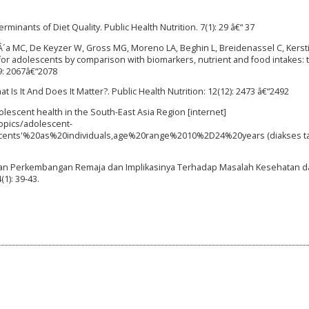
erminants of Diet Quality. Public Health Nutrition. 7(1): 29 â€“ 37
´a MC, De Keyzer W, Gross MG, Moreno LA, Beghin L, Breidenassel C, Kersti
dex for adolescents by comparison with biomarkers, nutrient and food intakes: 
09: 2067â€“2078
What Is It And Does It Matter?. Public Health Nutrition: 12(12): 2473 â€“2492
lescent health in the South-East Asia Region [internet]
opics/adolescent-
ents'%20as%20individuals,age%20range%2010%2D24%20years (diakses ta
buhan Perkembangan Remaja dan Implikasinya Terhadap Masalah Kesehatan 
1): 39-43.