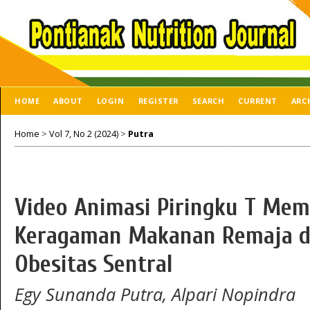
HOME
ABOUT
LOGIN
REGISTER
SEARCH
CURRENT
ARC
Home
>
Vol 7, No 2 (2024)
>
Putra
Video Animasi Piringku T Mem
Keragaman Makanan Remaja d
Obesitas Sentral
Egy Sunanda Putra, Alpari Nopindra