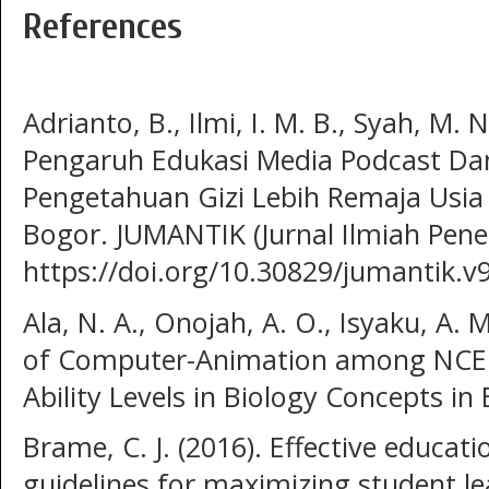
References
Adrianto, B., Ilmi, I. M. B., Syah, M. N
Pengaruh Edukasi Media Podcast Da
Pengetahuan Gizi Lebih Remaja Usia
Bogor. JUMANTIK (Jurnal Ilmiah Peneli
https://doi.org/10.30829/jumantik.v
Ala, N. A., Onojah, A. O., Isyaku, A. M
of Computer-Animation among NCE St
Ability Levels in Biology Concepts in 
Brame, C. J. (2016). Effective educati
guidelines for maximizing student l