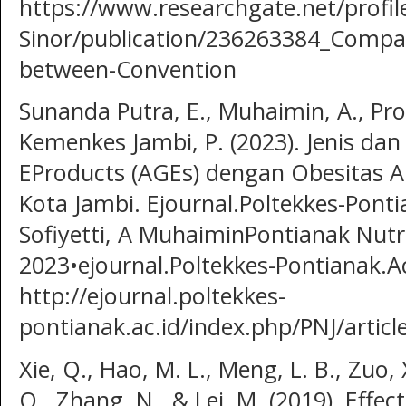
https://www.researchgate.net/profi
Sinor/publication/236263384_Compa
between-Convention
Sunanda Putra, E., Muhaimin, A., Pro
Kemenkes Jambi, P. (2023). Jenis da
EProducts (AGEs) dengan Obesitas 
Kota Jambi. Ejournal.Poltekkes-Ponti
Sofiyetti, A MuhaiminPontianak Nutri
2023•ejournal.Poltekkes-Pontianak.Ac
http://ejournal.poltekkes-
pontianak.ac.id/index.php/PNJ/articl
Xie, Q., Hao, M. L., Meng, L. B., Zuo, 
Q., Zhang, N., & Lei, M. (2019). Effec